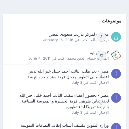
موضوعات
مطلوب لمركز تدريب سعودى بمصر
3
نرمين سالم
· كتب في
January 16, 2016
كعب كوباية
12
المدرب حسام الدين محمد
· كتب في
June 4, 2011
مصر - بعد طلب النائب أحمد خليل خير الله تدبير
0
اعتماد مالي لتطوير مدخل قرية سند واحد بالنهضة
الأخبار
· كتب في
July 3
مصر - بحضور أعضاء مكتب النائب أحمد خليل خير الله
لجنة تعاين طريقي قرية الحظيرة و المدرسة الصناعية
0
بالنهضة تمهيدًا لبدء تطويره
الأخبار
· كتب في
July 3
وزارة التموين تكشف أسباب إيقاف البطاقات التموينية