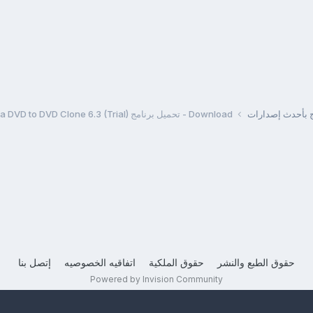
مج بأحدث إصدارات
Download - تحميل برنامج Extra DVD to DVD Clone 6.3 (Trial)
حقوق الطبع والنشر
حقوق الملكية
اتفاقيه الخصوصيه
إتصل بنا
Powered by Invision Community