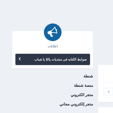
اعلانات
ضوابط الكتابه فى منتديات ياللا يا شباب
شنطة
منصة شنطة
0
متجر الكتروني
متجر إلكتروني مجاني