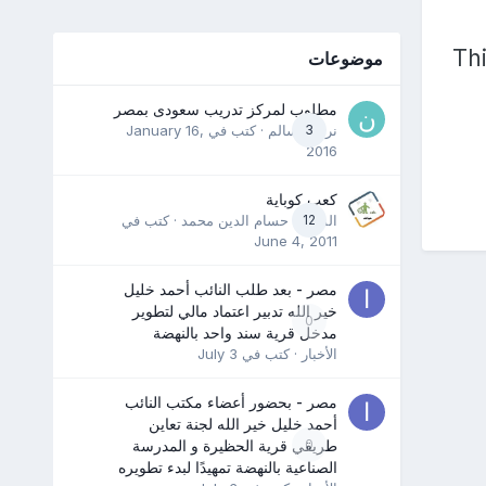
Thi
موضوعات
مطلوب لمركز تدريب سعودى بمصر
3
نرمين سالم
· كتب في
January 16,
2016
كعب كوباية
12
المدرب حسام الدين محمد
· كتب في
June 4, 2011
مصر - بعد طلب النائب أحمد خليل
خير الله تدبير اعتماد مالي لتطوير
0
مدخل قرية سند واحد بالنهضة
الأخبار
· كتب في
July 3
مصر - بحضور أعضاء مكتب النائب
أحمد خليل خير الله لجنة تعاين
0
طريقي قرية الحظيرة و المدرسة
الصناعية بالنهضة تمهيدًا لبدء تطويره