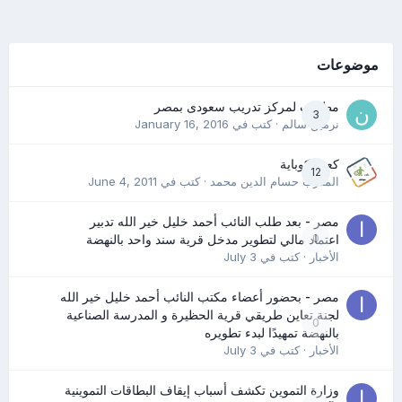
موضوعات
مطلوب لمركز تدريب سعودى بمصر
3
نرمين سالم
· كتب في
January 16, 2016
كعب كوباية
12
المدرب حسام الدين محمد
· كتب في
June 4, 2011
مصر - بعد طلب النائب أحمد خليل خير الله تدبير
0
اعتماد مالي لتطوير مدخل قرية سند واحد بالنهضة
الأخبار
· كتب في
July 3
مصر - بحضور أعضاء مكتب النائب أحمد خليل خير الله
لجنة تعاين طريقي قرية الحظيرة و المدرسة الصناعية
0
بالنهضة تمهيدًا لبدء تطويره
الأخبار
· كتب في
July 3
وزارة التموين تكشف أسباب إيقاف البطاقات التموينية