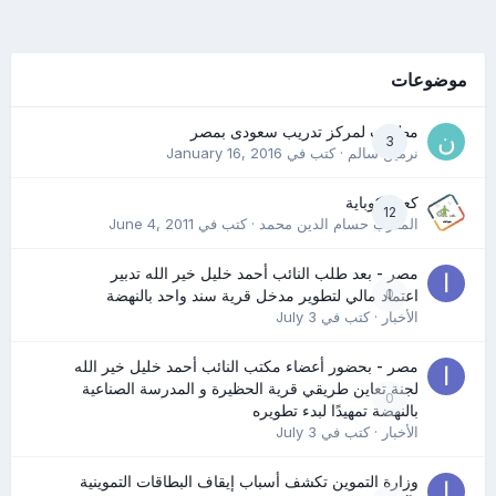
موضوعات
مطلوب لمركز تدريب سعودى بمصر
3
نرمين سالم
· كتب في
January 16, 2016
كعب كوباية
12
المدرب حسام الدين محمد
· كتب في
June 4, 2011
مصر - بعد طلب النائب أحمد خليل خير الله تدبير
0
اعتماد مالي لتطوير مدخل قرية سند واحد بالنهضة
الأخبار
· كتب في
July 3
مصر - بحضور أعضاء مكتب النائب أحمد خليل خير الله
لجنة تعاين طريقي قرية الحظيرة و المدرسة الصناعية
0
بالنهضة تمهيدًا لبدء تطويره
الأخبار
· كتب في
July 3
وزارة التموين تكشف أسباب إيقاف البطاقات التموينية