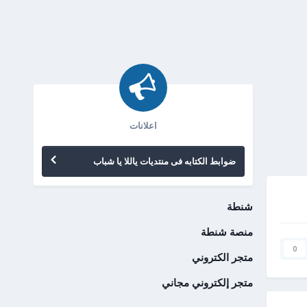
اعلانات
ضوابط الكتابه فى منتديات ياللا يا شباب
شنطة
منصة شنطة
0
متجر الكتروني
متجر إلكتروني مجاني