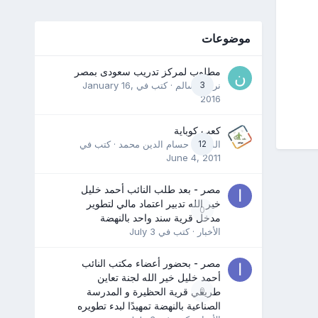
موضوعات
مطلوب لمركز تدريب سعودى بمصر
3
نرمين سالم
· كتب في
January 16,
2016
كعب كوباية
12
المدرب حسام الدين محمد
· كتب في
June 4, 2011
مصر - بعد طلب النائب أحمد خليل
خير الله تدبير اعتماد مالي لتطوير
0
مدخل قرية سند واحد بالنهضة
الأخبار
· كتب في
July 3
مصر - بحضور أعضاء مكتب النائب
أحمد خليل خير الله لجنة تعاين
0
طريقي قرية الحظيرة و المدرسة
الصناعية بالنهضة تمهيدًا لبدء تطويره