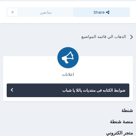
Share
متابعين
0
الذهاب الي قائمه المواضيع
اعلانات
ضوابط الكتابه فى منتديات ياللا يا شباب
شنطة
منصة شنطة
متجر الكتروني