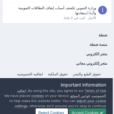
وزارة التموين تكشف أسباب إيقاف البطاقات التموينية
0
وآلية استعادتها
الأخبار
· كتب في
July 2
شنطة
منصة شنطة
متجر الكتروني
متجر إلكتروني مجاني
حقوق الطبع والنشر
حقوق الملكية
اتفاقيه الخصوصيه
إتصل بنا
Important Information
Powered by Invision Community
Terms of Use
By using this site, you agree to our
,
اتفاقيه
الخصوصيه
,
قوانين الموقع
, We have placed
on your device
cookies
to help make this website better. You can
adjust your cookie
settings
, otherwise we'll assume you're okay to continue..
Reject Cookies
Accept Cookies