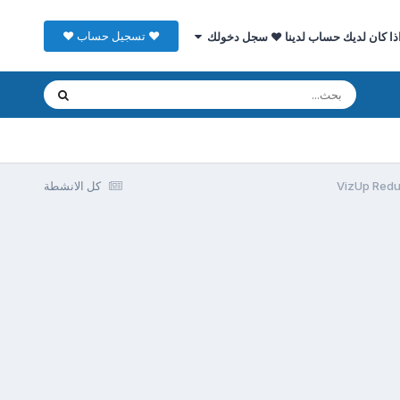
♥ تسجيل حساب ♥
ذا كان لديك حساب لدينا ♥ سجل دخولك
كل الانشطة