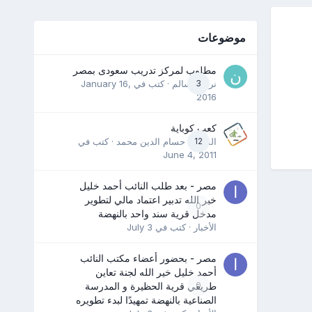
موضوعات
مطلوب لمركز تدريب سعودى بمصر
3
نرمين سالم
· كتب في
January 16,
2016
كعب كوباية
12
المدرب حسام الدين محمد
· كتب في
June 4, 2011
مصر - بعد طلب النائب أحمد خليل
خير الله تدبير اعتماد مالي لتطوير
0
مدخل قرية سند واحد بالنهضة
الأخبار
· كتب في
July 3
مصر - بحضور أعضاء مكتب النائب
أحمد خليل خير الله لجنة تعاين
0
طريقي قرية الحظيرة و المدرسة
الصناعية بالنهضة تمهيدًا لبدء تطويره