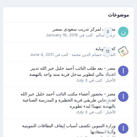
موضوعات
مطلوب لمركز تدريب سعودى بمصر
3
نرمين سالم
· كتب في
January 16, 2016
كعب كوباية
12
المدرب حسام الدين محمد
· كتب في
June 4, 2011
مصر - بعد طلب النائب أحمد خليل خير الله تدبير
0
اعتماد مالي لتطوير مدخل قرية سند واحد بالنهضة
الأخبار
· كتب في
July 3
مصر - بحضور أعضاء مكتب النائب أحمد خليل خير الله
لجنة تعاين طريقي قرية الحظيرة و المدرسة الصناعية
0
بالنهضة تمهيدًا لبدء تطويره
الأخبار
· كتب في
July 3
وزارة التموين تكشف أسباب إيقاف البطاقات التموينية
0
وآلية استعادتها