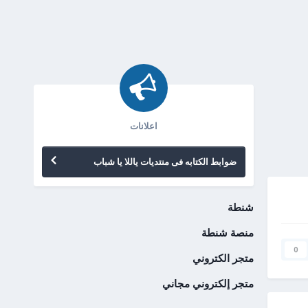
اعلانات
ضوابط الكتابه فى منتديات ياللا يا شباب
شنطة
منصة شنطة
0
متجر الكتروني
متجر إلكتروني مجاني