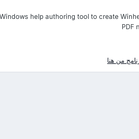
Windows help authoring tool to create Win
PDF m
امج من هنا