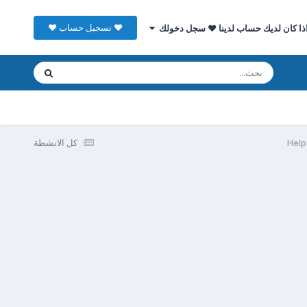
♥ تسجيل حساب ♥
ذا كان لديك حساب لدينا ♥ سجل دخولك
كل الانشطة