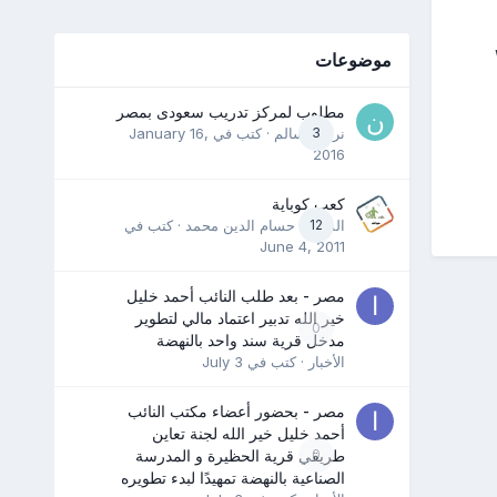
موضوعات
مطلوب لمركز تدريب سعودى بمصر
3
نرمين سالم
· كتب في
January 16,
2016
كعب كوباية
12
المدرب حسام الدين محمد
· كتب في
June 4, 2011
مصر - بعد طلب النائب أحمد خليل
خير الله تدبير اعتماد مالي لتطوير
0
مدخل قرية سند واحد بالنهضة
الأخبار
· كتب في
July 3
مصر - بحضور أعضاء مكتب النائب
أحمد خليل خير الله لجنة تعاين
0
طريقي قرية الحظيرة و المدرسة
الصناعية بالنهضة تمهيدًا لبدء تطويره