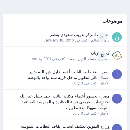
موضوعات
مطلوب لمركز تدريب سعودى بمصر
3
نرمين سالم
· كتب في
January 16, 2016
كعب كوباية
12
المدرب حسام الدين محمد
· كتب في
June 4, 2011
مصر - بعد طلب النائب أحمد خليل خير الله تدبير
0
اعتماد مالي لتطوير مدخل قرية سند واحد بالنهضة
الأخبار
· كتب في
July 3
مصر - بحضور أعضاء مكتب النائب أحمد خليل خير الله
لجنة تعاين طريقي قرية الحظيرة و المدرسة الصناعية
0
بالنهضة تمهيدًا لبدء تطويره
الأخبار
· كتب في
July 3
وزارة التموين تكشف أسباب إيقاف البطاقات التموينية