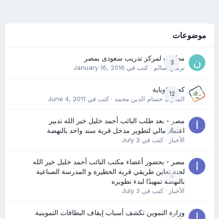
موضوعات
مطلوب لمركز تدريب سعودى بمصر
3
نرمين سالم
· كتب في
January 16, 2016
كعب كوباية
12
المدرب حسام الدين محمد
· كتب في
June 4, 2011
مصر - بعد طلب النائب أحمد خليل خير الله تدبير
0
اعتماد مالي لتطوير مدخل قرية سند واحد بالنهضة
الأخبار
· كتب في
July 3
مصر - بحضور أعضاء مكتب النائب أحمد خليل خير الله
لجنة تعاين طريقي قرية الحظيرة و المدرسة الصناعية
0
بالنهضة تمهيدًا لبدء تطويره
الأخبار
· كتب في
July 3
وزارة التموين تكشف أسباب إيقاف البطاقات التموينية