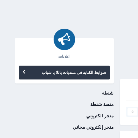
اعلانات
ضوابط الكتابه فى منتديات ياللا يا شباب
شنطة
منصة شنطة
0
متجر الكتروني
متجر إلكتروني مجاني