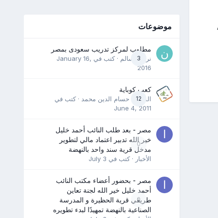
موضوعات
مطلوب لمركز تدريب سعودى بمصر
3
نرمين سالم
· كتب في
January 16,
2016
كعب كوباية
12
المدرب حسام الدين محمد
· كتب في
June 4, 2011
مصر - بعد طلب النائب أحمد خليل
خير الله تدبير اعتماد مالي لتطوير
0
مدخل قرية سند واحد بالنهضة
الأخبار
· كتب في
July 3
مصر - بحضور أعضاء مكتب النائب
أحمد خليل خير الله لجنة تعاين
0
طريقي قرية الحظيرة و المدرسة
الصناعية بالنهضة تمهيدًا لبدء تطويره