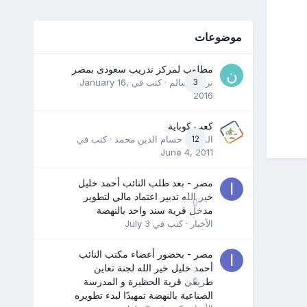
موضوعات
مطلوب لمركز تدريب سعودى بمصر
3
نرمين سالم
· كتب في
January 16,
2016
كعب كوباية
12
المدرب حسام الدين محمد
· كتب في
June 4, 2011
مصر - بعد طلب النائب أحمد خليل
خير الله تدبير اعتماد مالي لتطوير
0
مدخل قرية سند واحد بالنهضة
الأخبار
· كتب في
July 3
مصر - بحضور أعضاء مكتب النائب
أحمد خليل خير الله لجنة تعاين
0
طريقي قرية الحظيرة و المدرسة
الصناعية بالنهضة تمهيدًا لبدء تطويره