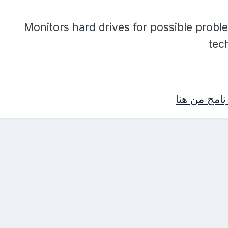
Monitors hard drives for possible probl
tec
امج من هنا