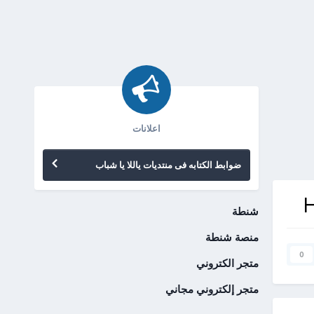
اعلانات
ضوابط الكتابه فى منتديات ياللا يا شباب
شنطة
منصة شنطة
0
متجر الكتروني
متجر إلكتروني مجاني