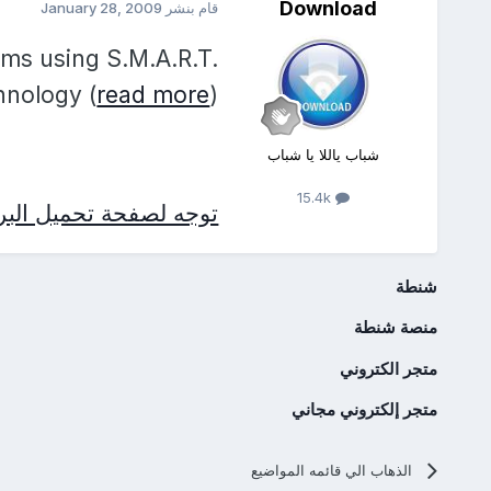
Download
قام بنشر
January 28, 2009
ems using S.M.A.R.T.
hnology (
read more
)
شباب ياللا يا شباب
15.4k
توجه لصفحة تحميل البرن
شنطة
منصة شنطة
متجر الكتروني
متجر إلكتروني مجاني
الذهاب الي قائمه المواضيع