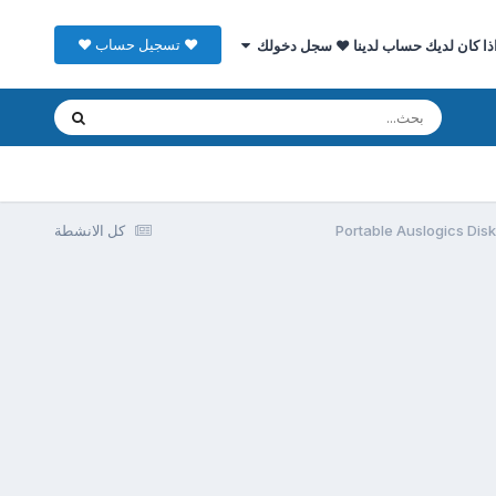
♥ تسجيل حساب ♥
ذا كان لديك حساب لدينا ♥ سجل دخولك
كل الانشطة