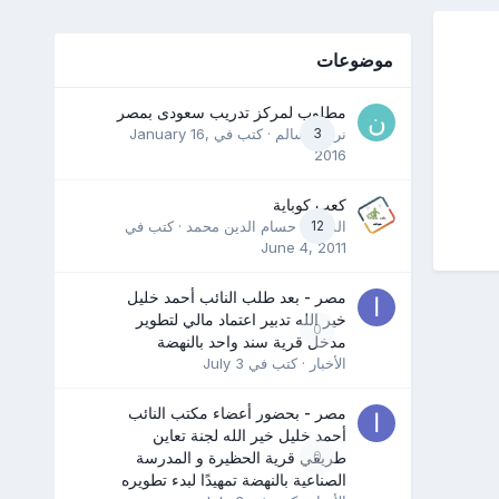
موضوعات
مطلوب لمركز تدريب سعودى بمصر
3
نرمين سالم
· كتب في
January 16,
2016
كعب كوباية
12
المدرب حسام الدين محمد
· كتب في
June 4, 2011
مصر - بعد طلب النائب أحمد خليل
خير الله تدبير اعتماد مالي لتطوير
0
مدخل قرية سند واحد بالنهضة
الأخبار
· كتب في
July 3
مصر - بحضور أعضاء مكتب النائب
أحمد خليل خير الله لجنة تعاين
0
طريقي قرية الحظيرة و المدرسة
الصناعية بالنهضة تمهيدًا لبدء تطويره