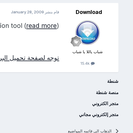
Download
قام بنشر
January 28, 2009
on tool (
read more
)
شباب ياللا يا شباب
توجه لصفحة تحميل البرن
15.4k
شنطة
منصة شنطة
متجر الكتروني
متجر إلكتروني مجاني
الذهاب الي قائمه المواضيع