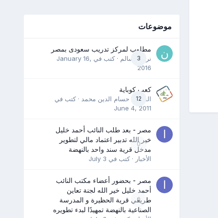
موضوعات
مطلوب لمركز تدريب سعودى بمصر
3
نرمين سالم
· كتب في
January 16,
2016
كعب كوباية
12
المدرب حسام الدين محمد
· كتب في
June 4, 2011
مصر - بعد طلب النائب أحمد خليل
خير الله تدبير اعتماد مالي لتطوير
0
مدخل قرية سند واحد بالنهضة
الأخبار
· كتب في
July 3
مصر - بحضور أعضاء مكتب النائب
أحمد خليل خير الله لجنة تعاين
0
طريقي قرية الحظيرة و المدرسة
الصناعية بالنهضة تمهيدًا لبدء تطويره