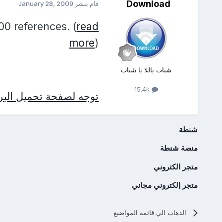
Download
قام بنشر
January 28, 2009
00 references. (
read
more
)
شباب ياللا يا شباب
15.4k
توجه لصفحة تحميل البرن
شنطة
منصة شنطة
متجر الكتروني
متجر إلكتروني مجاني
الذهاب الي قائمه المواضيع