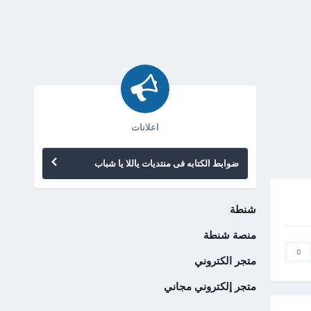
اعلانات
ضوابط الكتابه فى منتديات ياللا يا شباب
شنطة
منصة شنطة
0
متجر الكتروني
متجر إلكتروني مجاني