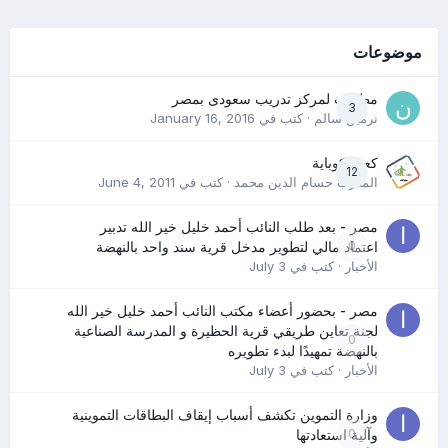
موضوعات
مطلوب لمركز تدريب سعودى بمصر
3
نرمين سالم
· كتب في
January 16, 2016
كعب كوباية
12
المدرب حسام الدين محمد
· كتب في
June 4, 2011
مصر - بعد طلب النائب أحمد خليل خير الله تدبير
0
اعتماد مالي لتطوير مدخل قرية سند واحد بالنهضة
الأخبار
· كتب في
July 3
مصر - بحضور أعضاء مكتب النائب أحمد خليل خير الله
لجنة تعاين طريقي قرية الحظيرة و المدرسة الصناعية
0
بالنهضة تمهيدًا لبدء تطويره
الأخبار
· كتب في
July 3
وزارة التموين تكشف أسباب إيقاف البطاقات التموينية
0
وآلية استعادتها