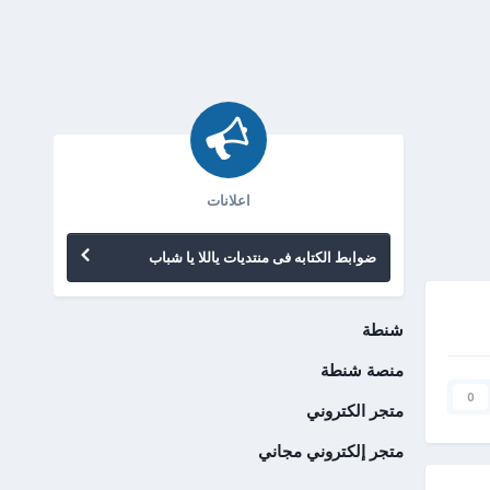
اعلانات
ضوابط الكتابه فى منتديات ياللا يا شباب
شنطة
منصة شنطة
0
متجر الكتروني
متجر إلكتروني مجاني