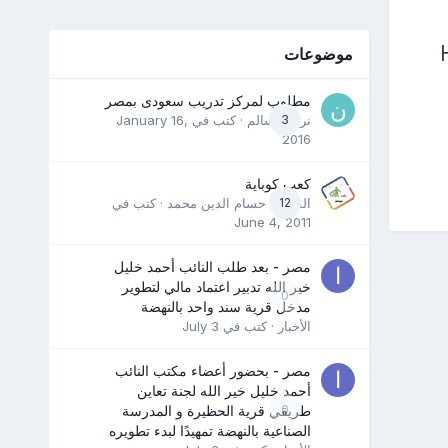
موضوعات
مطلوب لمركز تدريب سعودى بمصر
3
نرمين سالم
· كتب في
January 16,
2016
كعب كوباية
12
المدرب حسام الدين محمد
· كتب في
June 4, 2011
مصر - بعد طلب النائب أحمد خليل
خير الله تدبير اعتماد مالي لتطوير
0
مدخل قرية سند واحد بالنهضة
الأخبار
· كتب في
July 3
مصر - بحضور أعضاء مكتب النائب
أحمد خليل خير الله لجنة تعاين
0
طريقي قرية الحظيرة و المدرسة
الصناعية بالنهضة تمهيدًا لبدء تطويره