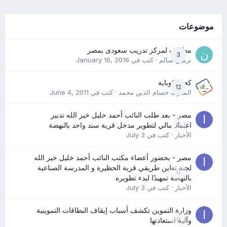
موضوعات
مطلوب لمركز تدريب سعودى بمصر
3
نرمين سالم
· كتب في
January 16, 2016
كعب كوباية
12
المدرب حسام الدين محمد
· كتب في
June 4, 2011
مصر - بعد طلب النائب أحمد خليل خير الله تدبير
0
اعتماد مالي لتطوير مدخل قرية سند واحد بالنهضة
الأخبار
· كتب في
July 3
مصر - بحضور أعضاء مكتب النائب أحمد خليل خير الله
لجنة تعاين طريقي قرية الحظيرة و المدرسة الصناعية
0
بالنهضة تمهيدًا لبدء تطويره
الأخبار
· كتب في
July 3
وزارة التموين تكشف أسباب إيقاف البطاقات التموينية
0
وآلية استعادتها