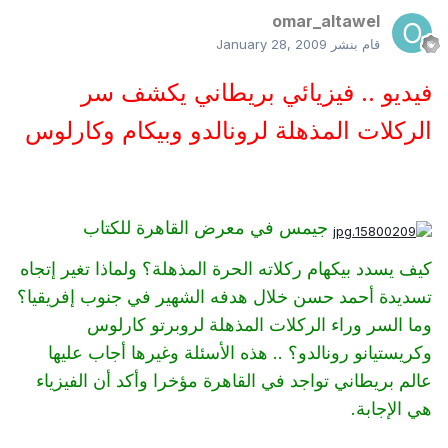
omar_altawel
قام بنشر
January 28, 2009
فيديو .. فيزيائي بريطاني يكشف سر
الركلات المذهلة لرونالدو وبيكام وكارلوس
جيمس في معرض القاهرة للكتاب
كيف يسدد بيكهام ركلاته الحرة المذهلة؟ ولماذا تغير إتجاه
تسديدة أحمد حسن خلال هدفه الشهير في جنوب إفريقيا؟
وما السر وراء الركلات المذهلة لروبرتو كارلوس
وكريستيانو رونالدو؟ .. هذه الأسئلة وغيرها أجاب عليها
عالم بريطاني تواجد في القاهرة مؤخرا وأكد أن الفيزياء
هي الإجابة.