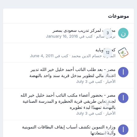
موضوعات
مطلوب لمركز تدريب سعودى بمصر
3
نرمين سالم
· كتب في
January 16, 2016
كعب كوباية
12
المدرب حسام الدين محمد
· كتب في
June 4, 2011
مصر - بعد طلب النائب أحمد خليل خير الله تدبير
0
اعتماد مالي لتطوير مدخل قرية سند واحد بالنهضة
الأخبار
· كتب في
July 3
مصر - بحضور أعضاء مكتب النائب أحمد خليل خير الله
لجنة تعاين طريقي قرية الحظيرة و المدرسة الصناعية
0
بالنهضة تمهيدًا لبدء تطويره
الأخبار
· كتب في
July 3
وزارة التموين تكشف أسباب إيقاف البطاقات التموينية
0
وآلية استعادتها