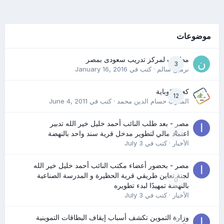
موضوعات
مطلوب لمركز تدريب سعودى بمصر
3
نرمين سالم
· كتب في
January 16, 2016
كعب كوباية
12
المدرب حسام الدين محمد
· كتب في
June 4, 2011
مصر - بعد طلب النائب أحمد خليل خير الله تدبير
0
اعتماد مالي لتطوير مدخل قرية سند واحد بالنهضة
الأخبار
· كتب في
July 3
مصر - بحضور أعضاء مكتب النائب أحمد خليل خير الله
لجنة تعاين طريقي قرية الحظيرة و المدرسة الصناعية
0
بالنهضة تمهيدًا لبدء تطويره
الأخبار
· كتب في
July 3
وزارة التموين تكشف أسباب إيقاف البطاقات التموينية