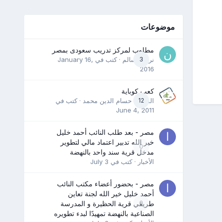
موضوعات
مطلوب لمركز تدريب سعودى بمصر
3
نرمين سالم
· كتب في
January 16,
2016
كعب كوباية
12
المدرب حسام الدين محمد
· كتب في
June 4, 2011
مصر - بعد طلب النائب أحمد خليل
خير الله تدبير اعتماد مالي لتطوير
0
مدخل قرية سند واحد بالنهضة
الأخبار
· كتب في
July 3
مصر - بحضور أعضاء مكتب النائب
أحمد خليل خير الله لجنة تعاين
0
طريقي قرية الحظيرة و المدرسة
الصناعية بالنهضة تمهيدًا لبدء تطويره