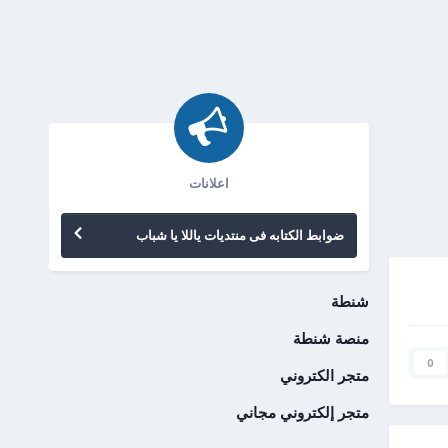
اعلانات
ضوابط الكتابه فى منتديات ياللا يا شباب
شنطة
منصة شنطة
0
متجر الكتروني
متجر إلكتروني مجاني