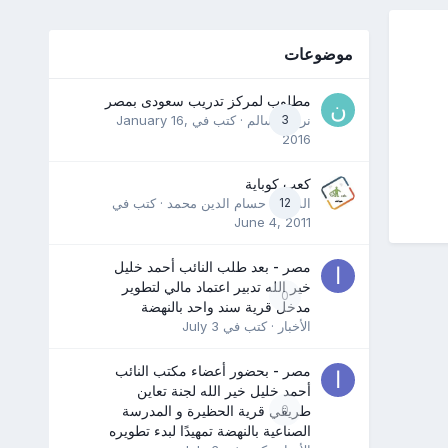
موضوعات
مطلوب لمركز تدريب سعودى بمصر
3
نرمين سالم
· كتب في
January 16,
2016
كعب كوباية
12
المدرب حسام الدين محمد
· كتب في
June 4, 2011
مصر - بعد طلب النائب أحمد خليل
خير الله تدبير اعتماد مالي لتطوير
0
مدخل قرية سند واحد بالنهضة
الأخبار
· كتب في
July 3
مصر - بحضور أعضاء مكتب النائب
أحمد خليل خير الله لجنة تعاين
0
طريقي قرية الحظيرة و المدرسة
الصناعية بالنهضة تمهيدًا لبدء تطويره