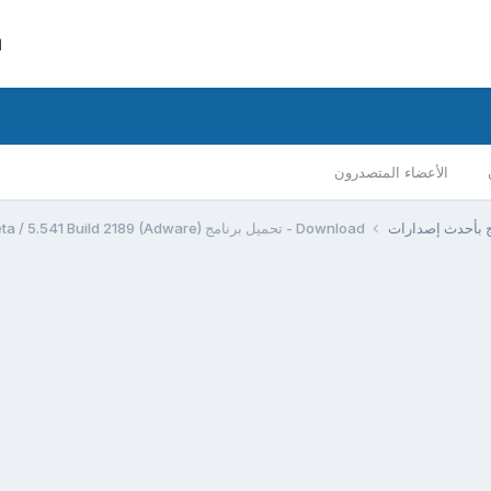
ا
الأعضاء المتصدرون
مج بأحدث إصدارات
Download - تحميل برنامج Winamp 5 Lite 5.55 Build 2353 Beta / 5.541 Build 2189 (Adware)