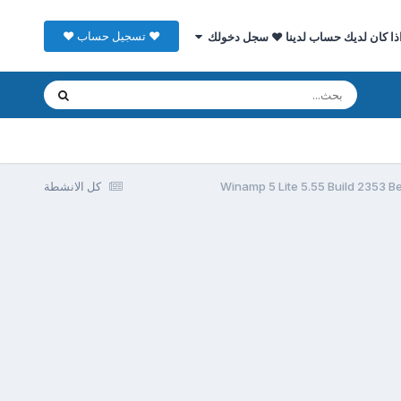
♥ تسجيل حساب ♥
ذا كان لديك حساب لدينا ♥ سجل دخولك
كل الانشطة