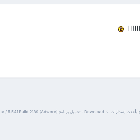
اااااا
مج بأحدث إصدارات
Download - تحميل برنامج Winamp 5 Lite 5.55 Build 2353 Beta / 5.541 Build 2189 (Adware)