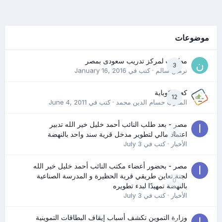
موضوعات
مطلوب لمركز تدريب سعودى بمصر
3
نرمين سالم
· كتب في
January 16, 2016
كعب كوباية
12
المدرب حسام الدين محمد
· كتب في
June 4, 2011
مصر - بعد طلب النائب أحمد خليل خير الله تدبير
0
اعتماد مالي لتطوير مدخل قرية سند واحد بالنهضة
الأخبار
· كتب في
July 3
مصر - بحضور أعضاء مكتب النائب أحمد خليل خير الله
لجنة تعاين طريقي قرية الحظيرة و المدرسة الصناعية
0
بالنهضة تمهيدًا لبدء تطويره
الأخبار
· كتب في
July 3
وزارة التموين تكشف أسباب إيقاف البطاقات التموينية