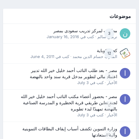
موضوعات
مطلوب لمركز تدريب سعودى بمصر
3
نرمين سالم
· كتب في
January 16, 2016
كعب كوباية
12
المدرب حسام الدين محمد
· كتب في
June 4, 2011
مصر - بعد طلب النائب أحمد خليل خير الله تدبير
0
اعتماد مالي لتطوير مدخل قرية سند واحد بالنهضة
الأخبار
· كتب في
July 3
مصر - بحضور أعضاء مكتب النائب أحمد خليل خير الله
لجنة تعاين طريقي قرية الحظيرة و المدرسة الصناعية
0
بالنهضة تمهيدًا لبدء تطويره
الأخبار
· كتب في
July 3
وزارة التموين تكشف أسباب إيقاف البطاقات التموينية
0
وآلية استعادتها