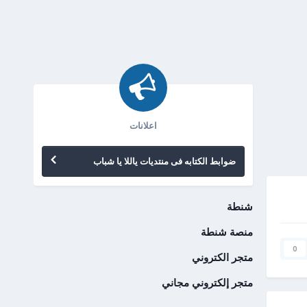
اعلانات
ضوابط الكتابه فى منتديات ياللا يا شباب
شنطة
منصة شنطة
0
متجر الكتروني
متجر إلكتروني مجاني