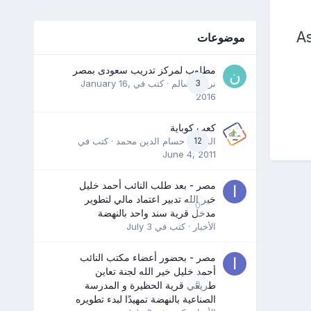
As
موضوعات
مطلوب لمركز تدريب سعودى بمصر
3
نرمين سالم
· كتب في
January 16,
2016
كعب كوباية
12
المدرب حسام الدين محمد
· كتب في
June 4, 2011
مصر - بعد طلب النائب أحمد خليل
خير الله تدبير اعتماد مالي لتطوير
0
مدخل قرية سند واحد بالنهضة
الأخبار
· كتب في
July 3
مصر - بحضور أعضاء مكتب النائب
أحمد خليل خير الله لجنة تعاين
0
طريقي قرية الحظيرة و المدرسة
الصناعية بالنهضة تمهيدًا لبدء تطويره