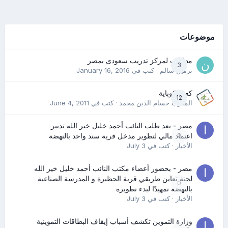
موضوعات
مطلوب لمركز تدريب سعودى بمصر
3
نرمين سالم
· كتب في
January 16, 2016
كعب كوباية
12
المدرب حسام الدين محمد
· كتب في
June 4, 2011
مصر - بعد طلب النائب أحمد خليل خير الله تدبير
0
اعتماد مالي لتطوير مدخل قرية سند واحد بالنهضة
الأخبار
· كتب في
July 3
مصر - بحضور أعضاء مكتب النائب أحمد خليل خير الله
لجنة تعاين طريقي قرية الحظيرة و المدرسة الصناعية
0
بالنهضة تمهيدًا لبدء تطويره
الأخبار
· كتب في
July 3
وزارة التموين تكشف أسباب إيقاف البطاقات التموينية