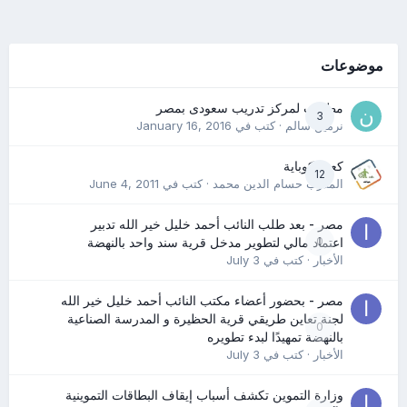
موضوعات
مطلوب لمركز تدريب سعودى بمصر
3
نرمين سالم
· كتب في
January 16, 2016
كعب كوباية
12
المدرب حسام الدين محمد
· كتب في
June 4, 2011
مصر - بعد طلب النائب أحمد خليل خير الله تدبير
0
اعتماد مالي لتطوير مدخل قرية سند واحد بالنهضة
الأخبار
· كتب في
July 3
مصر - بحضور أعضاء مكتب النائب أحمد خليل خير الله
لجنة تعاين طريقي قرية الحظيرة و المدرسة الصناعية
0
بالنهضة تمهيدًا لبدء تطويره
الأخبار
· كتب في
July 3
وزارة التموين تكشف أسباب إيقاف البطاقات التموينية