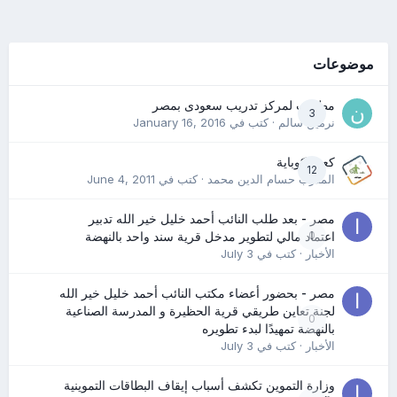
موضوعات
مطلوب لمركز تدريب سعودى بمصر
3
نرمين سالم
· كتب في
January 16, 2016
كعب كوباية
12
المدرب حسام الدين محمد
· كتب في
June 4, 2011
مصر - بعد طلب النائب أحمد خليل خير الله تدبير
0
اعتماد مالي لتطوير مدخل قرية سند واحد بالنهضة
الأخبار
· كتب في
July 3
مصر - بحضور أعضاء مكتب النائب أحمد خليل خير الله
لجنة تعاين طريقي قرية الحظيرة و المدرسة الصناعية
0
بالنهضة تمهيدًا لبدء تطويره
الأخبار
· كتب في
July 3
وزارة التموين تكشف أسباب إيقاف البطاقات التموينية