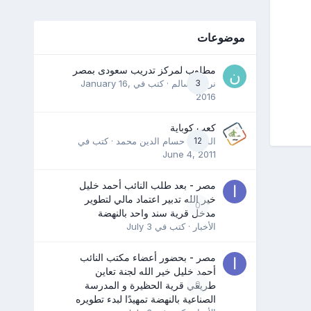
موضوعات
مطلوب لمركز تدريب سعودى بمصر
3
نرمين سالم
· كتب في
January 16,
2016
كعب كوباية
12
المدرب حسام الدين محمد
· كتب في
June 4, 2011
مصر - بعد طلب النائب أحمد خليل
خير الله تدبير اعتماد مالي لتطوير
0
مدخل قرية سند واحد بالنهضة
الأخبار
· كتب في
July 3
مصر - بحضور أعضاء مكتب النائب
أحمد خليل خير الله لجنة تعاين
0
طريقي قرية الحظيرة و المدرسة
الصناعية بالنهضة تمهيدًا لبدء تطويره