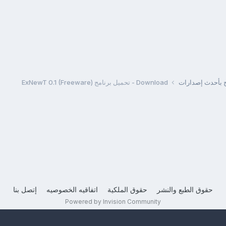
مج بأحدث إصدارات
Download - تحميل برنامج ExNewT 0.1 (Freeware)
حقوق الطبع والنشر
حقوق الملكية
اتفاقيه الخصوصيه
إتصل بنا
Powered by Invision Community