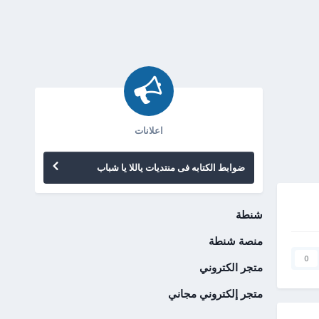
اعلانات
ضوابط الكتابه فى منتديات ياللا يا شباب
شنطة
منصة شنطة
0
متجر الكتروني
متجر إلكتروني مجاني