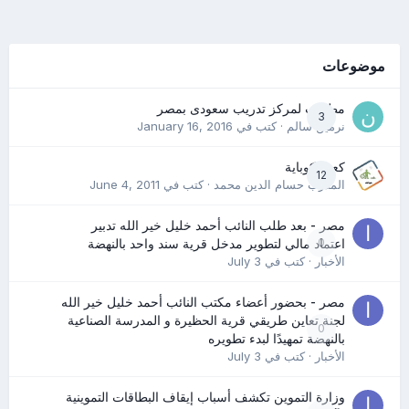
موضوعات
مطلوب لمركز تدريب سعودى بمصر
3
نرمين سالم
· كتب في
January 16, 2016
كعب كوباية
12
المدرب حسام الدين محمد
· كتب في
June 4, 2011
مصر - بعد طلب النائب أحمد خليل خير الله تدبير
0
اعتماد مالي لتطوير مدخل قرية سند واحد بالنهضة
الأخبار
· كتب في
July 3
مصر - بحضور أعضاء مكتب النائب أحمد خليل خير الله
لجنة تعاين طريقي قرية الحظيرة و المدرسة الصناعية
0
بالنهضة تمهيدًا لبدء تطويره
الأخبار
· كتب في
July 3
وزارة التموين تكشف أسباب إيقاف البطاقات التموينية