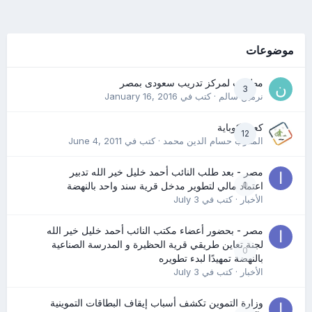
موضوعات
مطلوب لمركز تدريب سعودى بمصر
3
نرمين سالم
· كتب في
January 16, 2016
كعب كوباية
12
المدرب حسام الدين محمد
· كتب في
June 4, 2011
مصر - بعد طلب النائب أحمد خليل خير الله تدبير
0
اعتماد مالي لتطوير مدخل قرية سند واحد بالنهضة
الأخبار
· كتب في
July 3
مصر - بحضور أعضاء مكتب النائب أحمد خليل خير الله
لجنة تعاين طريقي قرية الحظيرة و المدرسة الصناعية
0
بالنهضة تمهيدًا لبدء تطويره
الأخبار
· كتب في
July 3
وزارة التموين تكشف أسباب إيقاف البطاقات التموينية