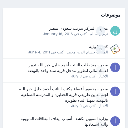
موضوعات
مطلوب لمركز تدريب سعودى بمصر
3
نرمين سالم
· كتب في
January 16, 2016
كعب كوباية
12
المدرب حسام الدين محمد
· كتب في
June 4, 2011
مصر - بعد طلب النائب أحمد خليل خير الله تدبير
0
اعتماد مالي لتطوير مدخل قرية سند واحد بالنهضة
الأخبار
· كتب في
July 3
مصر - بحضور أعضاء مكتب النائب أحمد خليل خير الله
لجنة تعاين طريقي قرية الحظيرة و المدرسة الصناعية
0
بالنهضة تمهيدًا لبدء تطويره
الأخبار
· كتب في
July 3
وزارة التموين تكشف أسباب إيقاف البطاقات التموينية
0
وآلية استعادتها